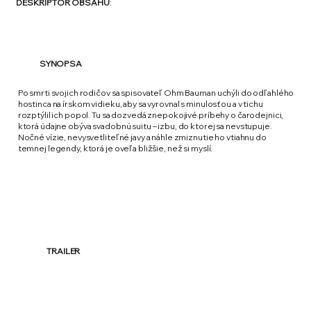
DESKRIPTOR OBSAHU
:
SYNOPSA
Po smrti svojich rodičov sa spisovateľ Ohm Bauman uchýli do odľahlého
hostinca na írskom vidieku, aby sa vyrovnal s minulosťou a v tichu
rozptýlil ich popol. Tu sa dozvedá znepokojivé príbehy o čarodejnici,
ktorá údajne obýva svadobnú suitu – izbu, do ktorej sa nevstupuje.
Nočné vízie, nevysvetliteľné javy a náhle zmiznutie ho vtiahnu do
temnej legendy, ktorá je oveľa bližšie, než si myslí.
TRAILER