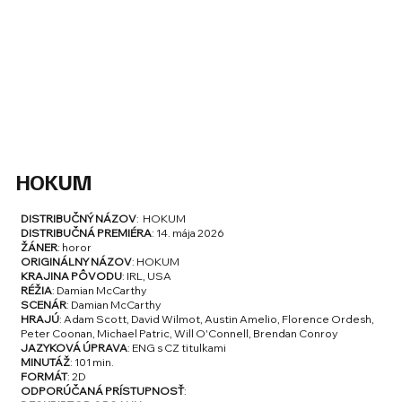
HOKUM
DISTRIBUČNÝ NÁZOV
: HOKUM
DISTRIBUČNÁ PREMIÉRA
: 14. mája 2026
ŽÁNER
: horor
ORIGINÁLNY NÁZOV
: HOKUM
KRAJINA PÔVODU
: IRL, USA
RÉŽIA
: Damian McCarthy
SCENÁR
: Damian McCarthy
HRAJÚ
: Adam Scott, David Wilmot, Austin Amelio, Florence Ordesh,
Peter Coonan, Michael Patric, Will O'Connell, Brendan Conroy
JAZYKOVÁ ÚPRAVA
: ENG s CZ titulkami
MINUTÁŽ
: 101 min.
FORMÁT
: 2D
ODPORÚČANÁ PRÍSTUPNOSŤ
: