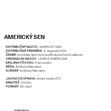
AMERICKÝ SEN
DISTRIBUČNÝ NÁZOV
: AMERICKÝ SEN
DISTRIBUČNÁ PREMIÉRA
: 6. augusta 2026
ŽÁNER
: komédia, športový, podľa skutočných udalostí
ORIGINÁLNY NÁZOV
: LE RÉVE AMÉRICAIN
KRAJINA PÔVODU
: Francúzsko
RÉŽIA
: Anthony Marciano
SCENÁR
: Anthony Marciano
JAZYKOVÁ ÚPRAVA
: české titulky (ČT)
MINUTÁŽ
: 122 min.
FORMÁT
: 2D, mp4
SYNOPSA