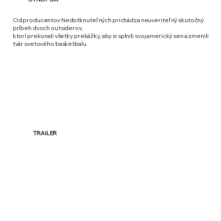
Od producentov Nedotknuteľných prichádza neuveriteľný skutočný
príbeh dvoch outsiderov,
ktorí prekonali všetky prekážky, aby si splnili svoj americký sen a zmenili
tvár svetového basketbalu.
TRAILER